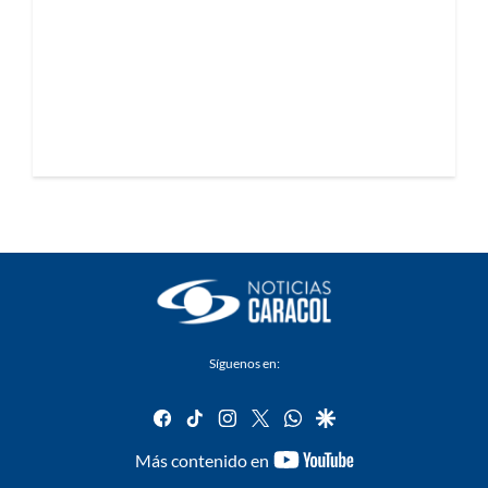
Síguenos en:
facebook
tiktok
instagram
twitter
whatsapp
google
youtube-
Más contenido en
footer