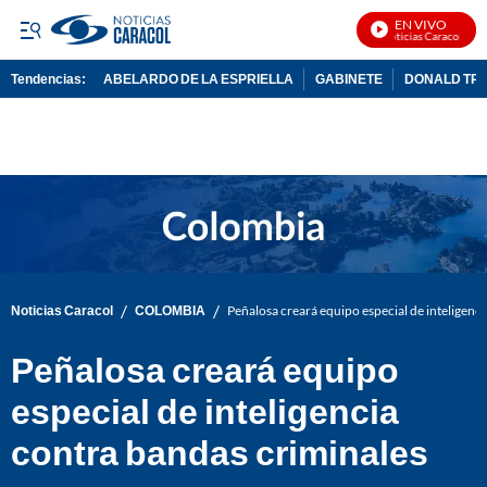
EN VIVO
Noticias Caracol En V
Tendencias:
ABELARDO DE LA ESPRIELLA
GABINETE
DONALD TR
PUBLICIDAD
/
/
Noticias Caracol
COLOMBIA
Peñalosa creará equipo especial de inteligenc
Peñalosa creará equipo
especial de inteligencia
contra bandas criminales