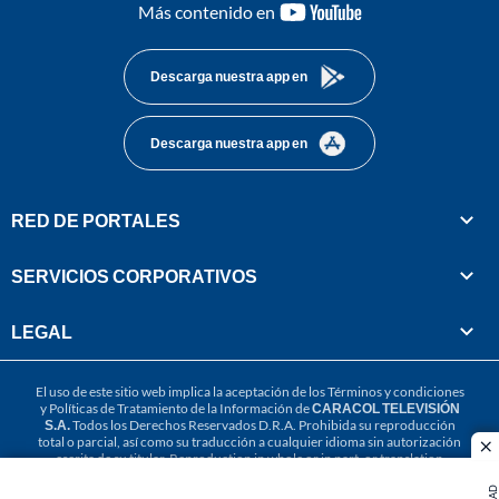
youtube-
Más contenido en
footer
Descarga nuestra app en
Descarga nuestra app en
RED DE PORTALES
SERVICIOS CORPORATIVOS
LEGAL
El uso de este sitio web implica la aceptación de los
Términos y condiciones
y
Políticas de Tratamiento de la Información
de
CARACOL TELEVISIÓN
S.A.
Todos los Derechos Reservados D.R.A. Prohibida su reproducción
total o parcial, así como su traducción a cualquier idioma sin autorización
cl
escrita de su titular. Reproduction in whole or in part, or translation
without written permission is prohibited. All rights reserved 2025.