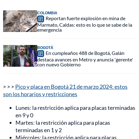
COLOMBIA
Reportan fuerte explosión en mina de
Marmato, Caldas: esto es lo que se sabe de la
emergencia
BOGOTÁ
En cumpleaños 488 de Bogotá, Galán
destaca avances en Metro y anuncia 'gerente'
con nuevo Gobierno
> > >
Pico y placa en Bogotá 21 de marzo 2024: estos
son los horarios y restricciones
Lunes: la restricción aplica para placas terminadas
en 9 y 0
Martes: la restricción aplica para placas
terminadas en 1 y 2
Miércoles: la restricción aplica para placas