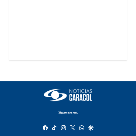
Síguenos en:
facebook
tiktok
instagram
twitter
whatsapp
google