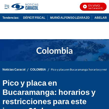
EN VIVO
Noticias Caracol En Vivo
Tendencias:
DÉFICIT FISCAL
MURIÓ ALFONSO LIZARAZO
ABELARDO
PUBLICIDAD
/
/
Noticias Caracol
COLOMBIA
Pico y placa en Bucaramanga: horarios y restr
Pico y placa en
Bucaramanga: horarios y
restricciones para este