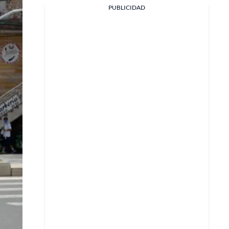
Facebook
PUBLICIDAD
X
Whatsapp
Copiar enlace
Telegram
LinkedIn