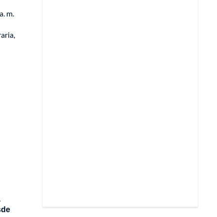
a. m.
aria,
a
sde