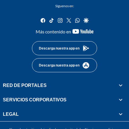
Síguenos en:
facebook
tiktok
instagram
twitter
whatsapp
google
youtube-
Más contenido en
footer
Descarga nuestra app en
Descarga nuestra app en
RED DE PORTALES
SERVICIOS CORPORATIVOS
LEGAL