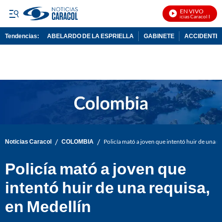
EN VIVO
Noticias Caracol En Viv
Tendencias:
ABELARDO DE LA ESPRIELLA
GABINETE
ACCIDENTE 
PUBLICIDAD
/
/
Noticias Caracol
COLOMBIA
Policía mató a joven que intentó huir de una r
Policía mató a joven que
intentó huir de una requisa,
en Medellín