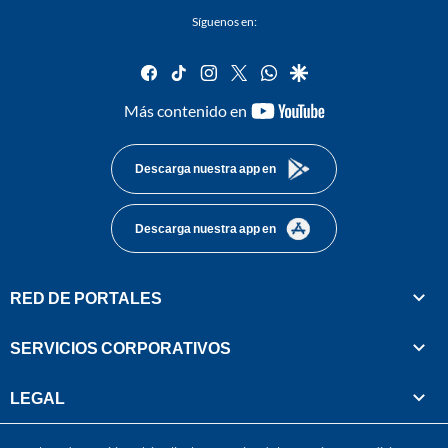
Síguenos en:
facebook
tiktok
instagram
twitter
whatsapp
google
youtube-
Más contenido en
footer
Descarga nuestra app en
Descarga nuestra app en
RED DE PORTALES
SERVICIOS CORPORATIVOS
LEGAL