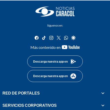
Síguenos en:
facebook
tiktok
instagram
twitter
whatsapp
google
youtube-
Más contenido en
footer
Descarga nuestra app en
Descarga nuestra app en
RED DE PORTALES
SERVICIOS CORPORATIVOS