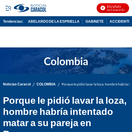
EN VIVO
Noticias Caracol En Vivo
Tendencias:
ABELARDO DE LA ESPRIELLA
GABINETE
ACCIDENTE 
PUBLICIDAD
/
/
Noticias Caracol
COLOMBIA
Porque le pidió lavar la loza, hombre habría 
Porque le pidió lavar la loza,
hombre habría intentado
matar a su pareja en