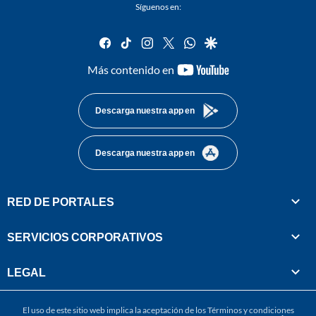
Síguenos en:
facebook
tiktok
instagram
twitter
whatsapp
google
youtube-
Más contenido en
footer
Descarga nuestra app en
Descarga nuestra app en
RED DE PORTALES
SERVICIOS CORPORATIVOS
LEGAL
El uso de este sitio web implica la aceptación de los
Términos y condiciones