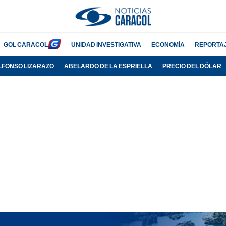
GOL CARACOL
UNIDAD INVESTIGATIVA
ECONOMÍA
REPORTA
LFONSO LIZARAZO
ABELARDO DE LA ESPRIELLA
PRECIO DEL DÓLAR
PUBLICIDAD