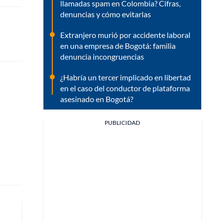
llamadas spam en Colombia? Cifras,
denuncias y cómo evitarlas
Extranjero murió por accidente laboral
en una empresa de Bogotá: familia
denuncia incongruencias
¿Habría un tercer implicado en libertad
en el caso del conductor de plataforma
asesinado en Bogotá?
PUBLICIDAD