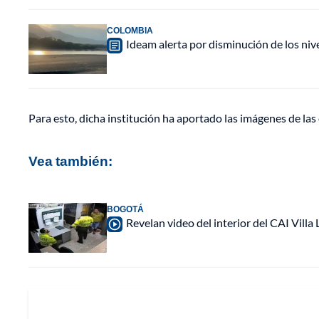
COLOMBIA
Ideam alerta por disminución de los ni
Para esto, dicha institución ha aportado las imágenes de la
Vea también:
BOGOTÁ
Revelan video del interior del CAI Villa 