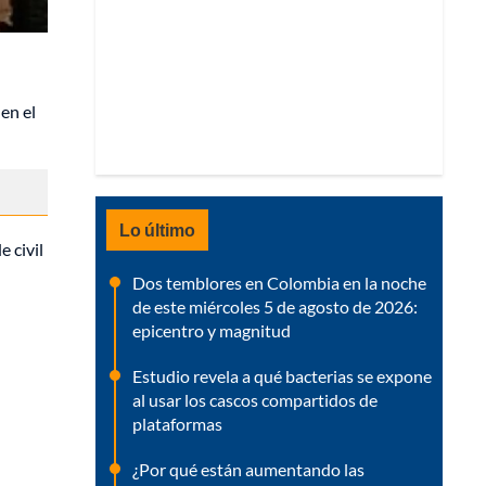
en el
Lo último
e civil
Dos temblores en Colombia en la noche
de este miércoles 5 de agosto de 2026:
epicentro y magnitud
Estudio revela a qué bacterias se expone
al usar los cascos compartidos de
plataformas
¿Por qué están aumentando las