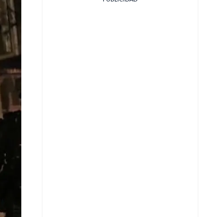
Facebook
X
Whatsapp
Copiar enlace
Telegram
LinkedIn