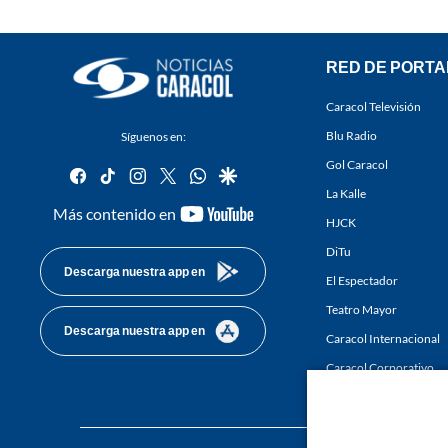
RED DE PORTA
Caracol Televisión
Blu Radio
Síguenos en:
Gol Caracol
facebook
tiktok
instagram
twitter
whatsapp
google
La Kalle
youtube-
Más contenido en
HJCK
footer
DiTu
Descarga nuestra app en
El Espectador
Teatro Mayor
Descarga nuestra app en
Caracol Internacional
Caracol Corporativo
Caracol Next