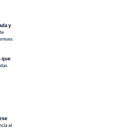
ada y
de
ereses
s que
idas
irse
cia al