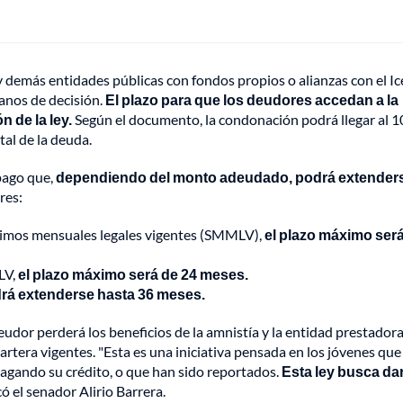
y demás entidades públicas con fondos propios o alianzas con el Ic
anos de decisión.
El plazo para que los deudores accedan a la
 de la ley.
Según el documento, la condonación podrá llegar al 
tal de la deuda.
 pago que,
dependiendo del monto adeudado, podrá extender
res:
ínimos mensuales legales vigentes (SMMLV),
el plazo máximo ser
LV,
el plazo máximo será de 24 meses.
drá extenderse hasta 36 meses.
eudor perderá los beneficios de la amnistía y la entidad prestador
 cartera vigentes. "Esta es una iniciativa pensada en los jóvenes que
agando su crédito, o que han sido reportados.
Esta ley busca da
icó el senador Alirio Barrera.