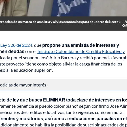
 creación de un marco de amnistía y alivios económicos para deudores del Icetex. -
F
Col
 Ley 328 de 2024
, que
propone una amnistía de intereses y
enen deudas
con el
Instituto Colombiano de Crédito Educativo y
adicada por el senador José Alirio Barrera y recibió ponencia favora
te proyecto "tiene como objeto aliviar la carga financiera de los
eso a la educación superior".
 noticias de mayor interés
cto de ley que busca ELIMINAR toda clase de intereses en lo
eramente beneficia al pueblo colombiano", según confirmó José Alir
beneficiarios de créditos educativos, tanto vigentes como en mora,
rientes y moratorios, así como a reducciones parciales en el
dicionalmente, se habilita la posibilidad de suscribir acuerdos de 