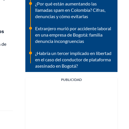
¿Por qué están aumentando las
llamadas spam en Colombia? Cifras,
denuncias y cómo evitarlas
Extranjero murió por accidente laboral
os
en una empresa de Bogotá: familia
denuncia incongruencias
n de
¿Habría un tercer implicado en libertad
en el caso del conductor de plataforma
asesinado en Bogotá?
PUBLICIDAD