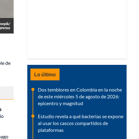
reepik/
prensa
ble de
Lo último
Dos temblores en Colombia en la noche
de este miércoles 5 de agosto de 2026:
epicentro y magnitud
s
io
Estudio revela a qué bacterias se expone
al usar los cascos compartidos de
plataformas
pago