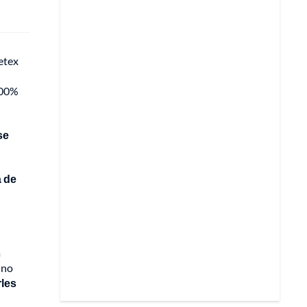
etex
100%
se
á de
a
 no
rles