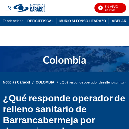
EN VIVO
N
Tendencias:
DÉFICIT FISCAL
MURIÓ ALFONSO LIZARAZO
ABELARDO
PUBLICIDAD
/
/
Noticias Caracol
COLOMBIA
¿Qué responde operador de relleno sanitario
¿Qué responde operador de
relleno sanitario de
Barrancabermeja por