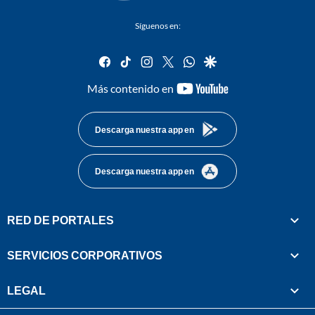
Síguenos en:
facebook
tiktok
instagram
twitter
whatsapp
google
youtube-
Más contenido en
footer
Descarga nuestra app en
Descarga nuestra app en
RED DE PORTALES
SERVICIOS CORPORATIVOS
LEGAL