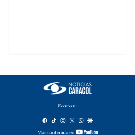
Síguenos en:
facebook
tiktok
instagram
twitter
whatsapp
google
youtube-
Más contenido en