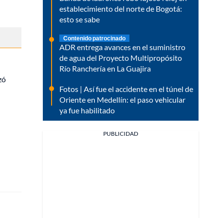
establecimiento del norte de Bogotá:
esto se sabe
Contenido patrocinado
ADR entrega avances en el suministro
de agua del Proyecto Multipropósito
Río Ranchería en La Guajira
zó
Fotos | Así fue el accidente en el túnel de
Oriente en Medellín: el paso vehicular
ya fue habilitado
PUBLICIDAD