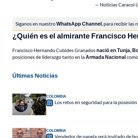
— Noticias Caracol 
Síganos en nuestro
WhatsApp Channel
, para recibir las
¿Quién es el almirante Francisco 
Francisco Hernando Cubides Granados
nació en Tunja, Bo
posiciones de liderazgo tanto en la
Armada Nacional
como 
Últimas Noticias
COLOMBIA
Los retos en seguridad para la posesión 
COLOMBIA
Vendedor de panela será invitado de hon