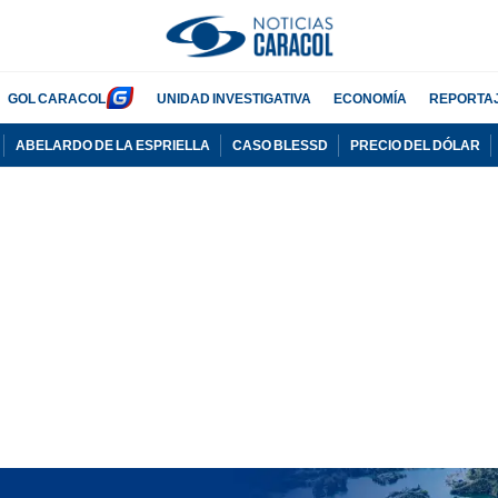
GOL CARACOL
UNIDAD INVESTIGATIVA
ECONOMÍA
REPORTA
ABELARDO DE LA ESPRIELLA
CASO BLESSD
PRECIO DEL DÓLAR
PUBLICIDAD