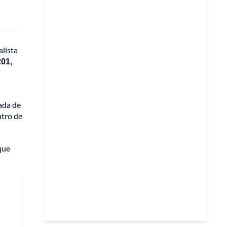
alista
201,
ada de
ntro de
 que