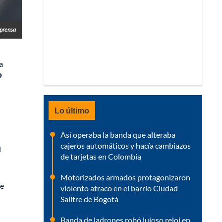
prensa
a
o
Lo último
Así operaba la banda que alteraba
cajeros automáticos y hacía cambiazos
l
de tarjetas en Colombia
Motorizados armados protagonizaron
de
violento atraco en el barrio Ciudad
Salitre de Bogotá
Banda de ladrones robó lujoso reloj en