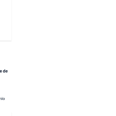
e de
nio