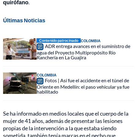
quirófano
.
Últimas Noticias
Contenido patrocinado
COLOMBIA
ADR entrega avances en el suministro de
agua del Proyecto Multipropósito Río
Ranchería en La Guajira
COLOMBIA
Fotos | Así fue el accidente en el túnel de
Oriente en Medellín: el paso vehicular ya fue
habilitado
Se ha informado en medios locales que el cuerpo de la
mujer de 41 años, además de presentar las lesiones
propias de la intervención a la que estaba siendo
sometida, también tenía marcas en el pecho que