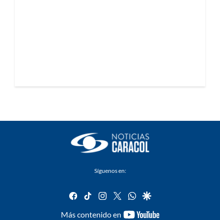
Síguenos en:
facebook
tiktok
instagram
twitter
whatsapp
google
youtube-
Más contenido en