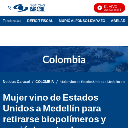
EN VIVO
Noticias Caracol En Vivo
Tendencias:
DÉFICIT FISCAL
MURIÓ ALFONSO LIZARAZO
ABELARDO
PUBLICIDAD
/
/
Noticias Caracol
COLOMBIA
Mujer vino de Estados Unidos a Medellín para
Mujer vino de Estados
Unidos a Medellín para
retirarse biopolímeros y