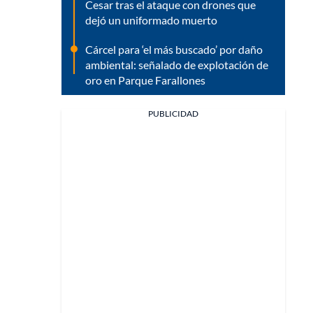
Cesar tras el ataque con drones que
dejó un uniformado muerto
Cárcel para ‘el más buscado’ por daño
ambiental: señalado de explotación de
oro en Parque Farallones
PUBLICIDAD