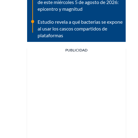
de este miércoles 5 de agosto de 2026:
epicentro y magnitud
Estudio revela a qué bacterias se expone
al usar los cascos compartidos de
plataformas
PUBLICIDAD