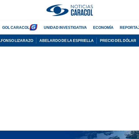
GOL CARACOL
UNIDAD INVESTIGATIVA
ECONOMÍA
REPORTA
LFONSO LIZARAZO
ABELARDO DE LA ESPRIELLA
PRECIO DEL DÓLAR
PUBLICIDAD