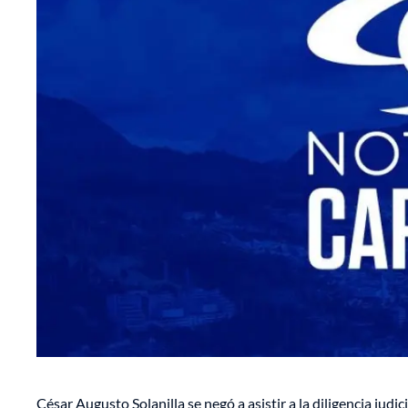
César Augusto Solanilla se negó a asistir a la diligencia judi