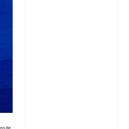
Copiar enlace
Telegram
LinkedIn
ero de