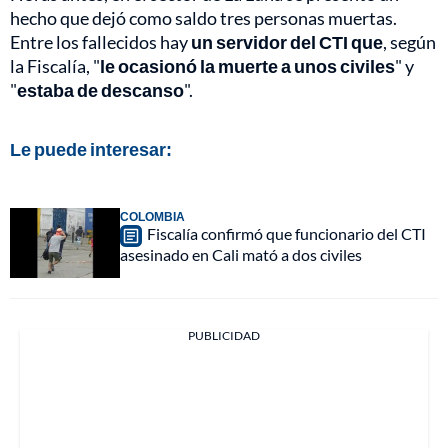
hecho que dejó como saldo tres personas muertas.
Entre los fallecidos hay
un servidor del CTI que
, según
la Fiscalía, "
le ocasionó la muerte a unos civiles
" y
"
estaba de descanso
".
Le puede interesar:
COLOMBIA
Fiscalía confirmó que funcionario del CTI
asesinado en Cali mató a dos civiles
PUBLICIDAD