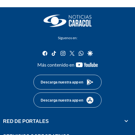
Síguenos en:
facebook
tiktok
instagram
twitter
whatsapp
google
youtube-
Más contenido en
footer
Descarga nuestra app en
Descarga nuestra app en
RED DE PORTALES