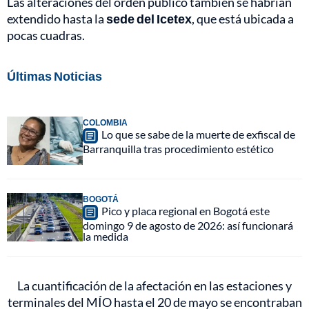
Las alteraciones del orden público también se habrían
extendido hasta la
sede del Icetex
, que está ubicada a
pocas cuadras.
Últimas Noticias
COLOMBIA
Lo que se sabe de la muerte de exfiscal de
Barranquilla tras procedimiento estético
BOGOTÁ
Pico y placa regional en Bogotá este
domingo 9 de agosto de 2026: así funcionará
la medida
La cuantificación de la afectación en las estaciones y
terminales del MÍO hasta el 20 de mayo se encontraban