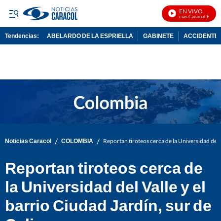
EN VIVO
Noticias Caracol En Vivo
Tendencias:
ABELARDO DE LA ESPRIELLA
GABINETE
ACCIDENTE 
PUBLICIDAD
/
/
Noticias Caracol
COLOMBIA
Reportan tiroteos cerca de la Universidad del V
Reportan tiroteos cerca de
la Universidad del Valle y el
barrio Ciudad Jardín, sur de