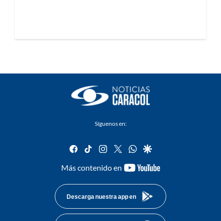
Síguenos en:
facebook
tiktok
instagram
twitter
whatsapp
google
youtube-
Más contenido en
footer
Descarga nuestra app en