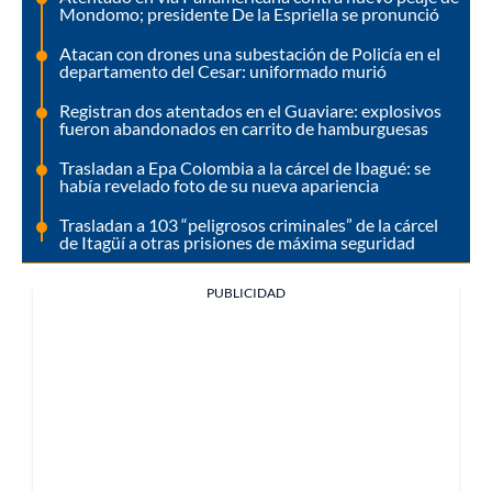
Mondomo; presidente De la Espriella se pronunció
Atacan con drones una subestación de Policía en el
departamento del Cesar: uniformado murió
Registran dos atentados en el Guaviare: explosivos
fueron abandonados en carrito de hamburguesas
Trasladan a Epa Colombia a la cárcel de Ibagué: se
había revelado foto de su nueva apariencia
Trasladan a 103 “peligrosos criminales” de la cárcel
de Itagüí a otras prisiones de máxima seguridad
PUBLICIDAD