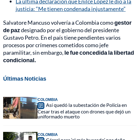
La última declaración que Enilce López le dio a la
justicia: “Me tienen condenada injustamente”
Salvatore Mancuso volvería a Colombia como
gestor
de paz
designado por el gobierno del presidente
Gustavo Petro. En el país tiene pendientes varios
procesos por crímenes cometidos como jefe
paramilitar, sin embargo,
le fue concedida la libertad
condicional.
Últimas Noticias
COLOMBIA
Así quedó la subestación de Policía en
Cesar tras el ataque con drones que dejó un
uniformado muerto
COLOMBIA
Cárcel para ‘el más buscado’ por daño