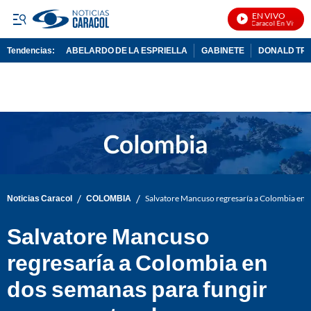
EN VIVO
Noticias Caracol En Vivo
Tendencias:
ABELARDO DE LA ESPRIELLA
GABINETE
DONALD TR
PUBLICIDAD
/
/
Noticias Caracol
COLOMBIA
Salvatore Mancuso regresaría a Colombia en 
Salvatore Mancuso
regresaría a Colombia en
dos semanas para fungir