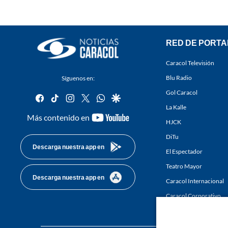
RED DE PORTA
Caracol Televisión
Blu Radio
Síguenos en:
Gol Caracol
facebook
tiktok
instagram
twitter
whatsapp
google
La Kalle
youtube-
Más contenido en
HJCK
footer
DiTu
Descarga nuestra app en
El Espectador
Teatro Mayor
Descarga nuestra app en
Caracol Internacional
Caracol Corporativo
Caracol Next