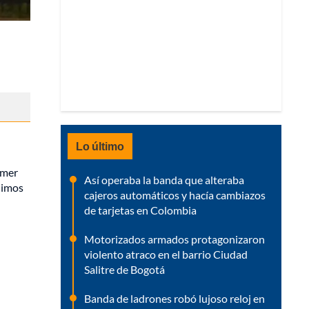
Lo último
imer
Así operaba la banda que alteraba
dimos
cajeros automáticos y hacía cambiazos
de tarjetas en Colombia
Motorizados armados protagonizaron
violento atraco en el barrio Ciudad
Salitre de Bogotá
Banda de ladrones robó lujoso reloj en