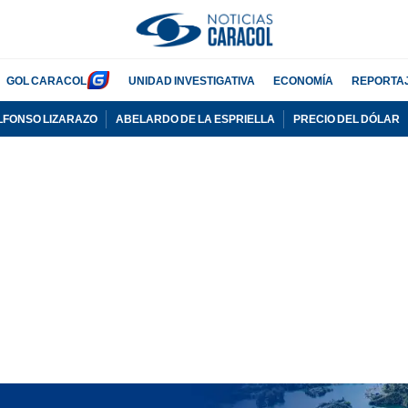
GOL CARACOL
UNIDAD INVESTIGATIVA
ECONOMÍA
REPORTA
LFONSO LIZARAZO
ABELARDO DE LA ESPRIELLA
PRECIO DEL DÓLAR
PUBLICIDAD