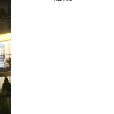
Facebook
X
Whatsapp
Copiar enlace
Telegram
LinkedIn