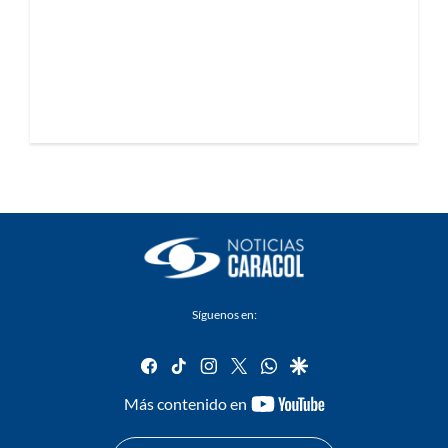
Síguenos en:
facebook
tiktok
instagram
twitter
whatsapp
google
youtube-
Más contenido en
footer