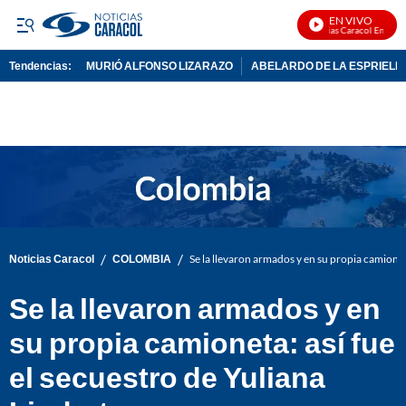
EN VIVO
Noticias Caracol En Vivo
Tendencias:
MURIÓ ALFONSO LIZARAZO
ABELARDO DE LA ESPRIELL
PUBLICIDAD
/
/
Noticias Caracol
COLOMBIA
Se la llevaron armados y en su propia camioneta
Se la llevaron armados y en
su propia camioneta: así fue
el secuestro de Yuliana