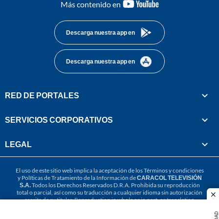
youtube-
Más contenido en
footer
Descarga nuestra app en
Descarga nuestra app en
RED DE PORTALES
SERVICIOS CORPORATIVOS
LEGAL
El uso de este sitio web implica la aceptación de los
Términos y condiciones
y
Políticas de Tratamiento de la Información
de
CARACOL TELEVISIÓN
S.A.
Todos los Derechos Reservados D.R.A. Prohibida su reproducción
total o parcial, así como su traducción a cualquier idioma sin autorización
cl
escrita de su titular. Reproduction in whole or in part, or translation
without written permission is prohibited. All rights reserved 2025.