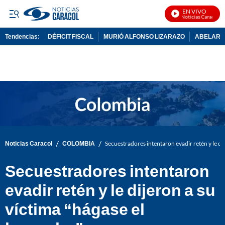
EN VIVO
Noticias Caracol En 
Tendencias:
DÉFICIT FISCAL
MURIÓ ALFONSO LIZARAZO
ABELARDO
PUBLICIDAD
/
/
Noticias Caracol
COLOMBIA
Secuestradores intentaron evadir retén y le di
Secuestradores intentaron
evadir retén y le dijeron a su
víctima “hágase el