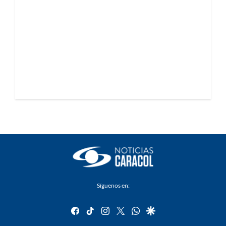
Síguenos en:
facebook
tiktok
instagram
twitter
whatsapp
google