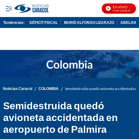
EN VIVO
Noticias Caracol En Vi
Tendencias:
DÉFICIT FISCAL
MURIÓ ALFONSO LIZARAZO
ABELARDO
PUBLICIDAD
/
/
Noticias Caracol
COLOMBIA
Semidestruida quedó avioneta accidentada en
Semidestruida quedó
avioneta accidentada en
aeropuerto de Palmira