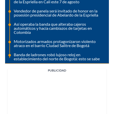
de la Espriella en Cali este 7 de agosto
Vendedor de panela será invitado de honor en la
posesión presidencial de Abelardo de la Espriella
Así operaba la banda que alteraba cajeros
automáticos y hacía cambiazos de tarjetas en
Colombia
Motorizados armados protagonizaron violento
atraco en el barrio Ciudad Salitre de Bogotá
Banda de ladrones robó lujoso reloj en
establecimiento del norte de Bogotá: esto se sabe
PUBLICIDAD