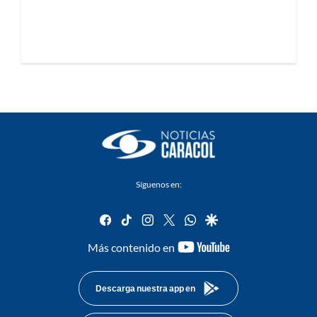
Síguenos en:
facebook
tiktok
instagram
twitter
whatsapp
google
youtube-
Más contenido en
footer
Descarga nuestra app en