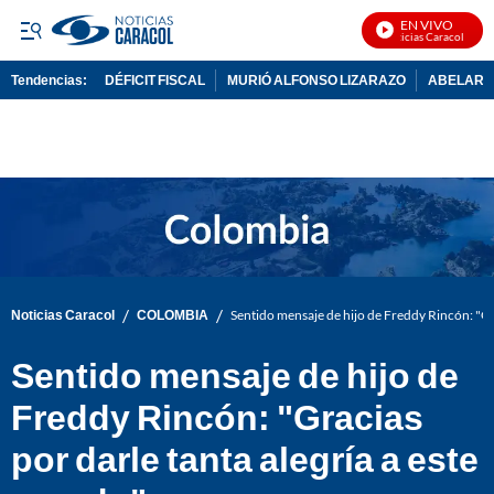
EN VIVO
Noticias Caracol En Viv
Tendencias:
DÉFICIT FISCAL
MURIÓ ALFONSO LIZARAZO
ABELARDO
PUBLICIDAD
/
/
Noticias Caracol
COLOMBIA
Sentido mensaje de hijo de Freddy Rincón: "Gr
Sentido mensaje de hijo de
Freddy Rincón: "Gracias
por darle tanta alegría a este