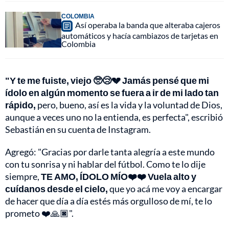
COLOMBIA
Así operaba la banda que alteraba cajeros
automáticos y hacía cambiazos de tarjetas en
Colombia
"Y te me fuiste, viejo 🥺😢💔 Jamás pensé que mi
ídolo en algún momento se fuera a ir de mi lado tan
rápido,
pero, bueno, así es la vida y la voluntad de Dios,
aunque a veces uno no la entienda, es perfecta", escribió
Sebastián en su cuenta de Instagram.
Agregó: "Gracias por darle tanta alegría a este mundo
con tu sonrisa y ni hablar del fútbol. Como te lo dije
siempre,
TE AMO, ÍDOLO MÍO❤️❤️ Vuela alto y
cuídanos desde el cielo,
que yo acá me voy a encargar
de hacer que día a día estés más orgulloso de mí, te lo
prometo ❤️🙏🏿".