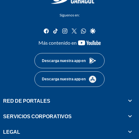
Síguenos en:
facebook
tiktok
instagram
twitter
whatsapp
google
youtube-
Más contenido en
footer
Descarga nuestra app en
Descarga nuestra app en
RED DE PORTALES
SERVICIOS CORPORATIVOS
LEGAL