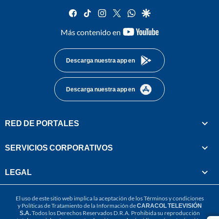
facebook
tiktok
instagram
twitter
whatsapp
google
youtube-
Más contenido en
footer
Descarga nuestra app en
Descarga nuestra app en
RED DE PORTALES
SERVICIOS CORPORATIVOS
LEGAL
El uso de este sitio web implica la aceptación de los
Términos y condiciones
y
Políticas de Tratamiento de la Información
de
CARACOL TELEVISIÓN
S.A.
Todos los Derechos Reservados D.R.A. Prohibida su reproducción