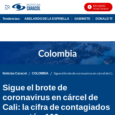
EN VIVO
Noticias Caracol En Vi
Tendencias:
ABELARDO DE LA ESPRIELLA
GABINETE
DONALD TR
PUBLICIDAD
/
/
Noticias Caracol
COLOMBIA
Sigue el brote de coronavirus en cárcel de Cal
Sigue el brote de
coronavirus en cárcel de
Cali: la cifra de contagiados