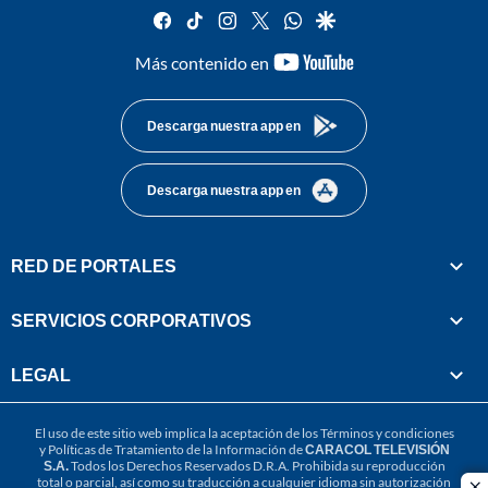
facebook
tiktok
instagram
twitter
whatsapp
google
youtube-
Más contenido en
footer
Descarga nuestra app en
Descarga nuestra app en
RED DE PORTALES
SERVICIOS CORPORATIVOS
LEGAL
El uso de este sitio web implica la aceptación de los
Términos y condiciones
y
Políticas de Tratamiento de la Información
de
CARACOL TELEVISIÓN
S.A.
Todos los Derechos Reservados D.R.A. Prohibida su reproducción
total o parcial, así como su traducción a cualquier idioma sin autorización