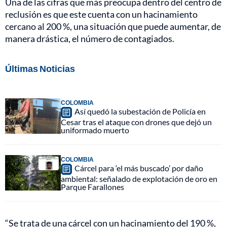
Una de las cifras que más preocupa dentro del centro de
reclusión es que este cuenta con un hacinamiento
cercano al 200 %, una situación que puede aumentar, de
manera drástica, el número de contagiados.
Últimas Noticias
COLOMBIA
Así quedó la subestación de Policía en
Cesar tras el ataque con drones que dejó un
uniformado muerto
COLOMBIA
Cárcel para ‘el más buscado’ por daño
ambiental: señalado de explotación de oro en
Parque Farallones
“Se trata de una cárcel con un hacinamiento del 190 %,