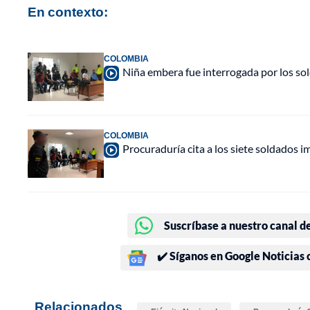
En contexto:
COLOMBIA
Niña embera fue interrogada por los so
COLOMBIA
Procuraduría cita a los siete soldados i
Suscríbase a nuestro canal d
✔️ Síganos en Google Noticias
Relacionados