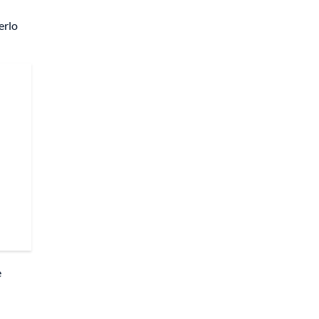
erlo
e