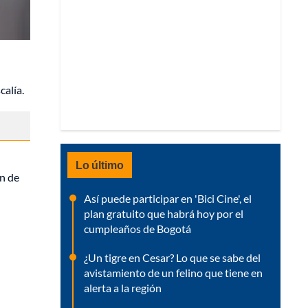
calía.
Lo último
ón de
Así puede participar en 'Bici Cine', el
plan gratuito que habrá hoy por el
cumpleaños de Bogotá
¿Un tigre en Cesar? Lo que se sabe del
avistamiento de un felino que tiene en
alerta a la región