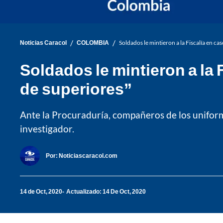
/
/
Noticias Caracol
COLOMBIA
Soldados le mintieron a la Fiscalía en ca
Soldados le mintieron a la 
de superiores”
Ante la Procuraduría, compañeros de los uniform
investigador.
Por:
Noticiascaracol.com
14 de Oct, 2020
Actualizado: 14 De Oct, 2020