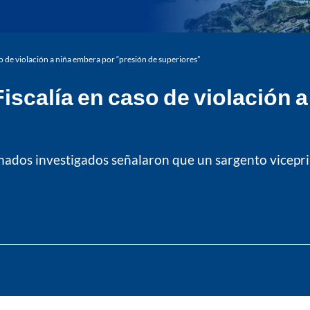
so de violación a niña embera por “presión de superiores”
Fiscalía en caso de violación 
ados investigados señalaron que un sargento viceprim