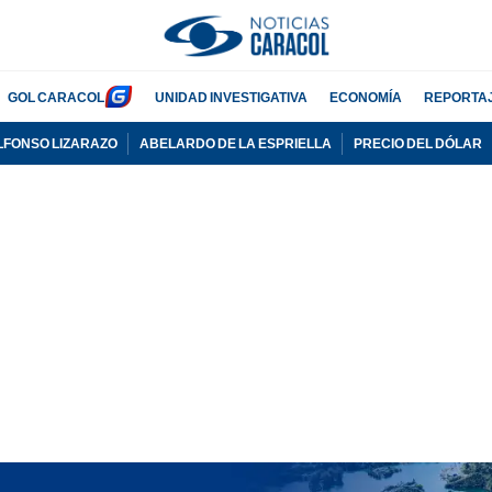
GOL CARACOL
UNIDAD INVESTIGATIVA
ECONOMÍA
REPORTA
LFONSO LIZARAZO
ABELARDO DE LA ESPRIELLA
PRECIO DEL DÓLAR
PUBLICIDAD