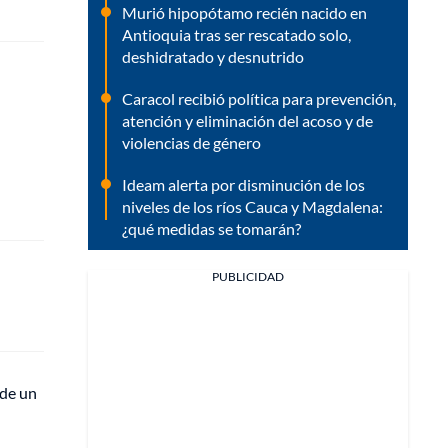
Murió hipopótamo recién nacido en
Antioquia tras ser rescatado solo,
deshidratado y desnutrido
Caracol recibió política para prevención,
atención y eliminación del acoso y de
violencias de género
Ideam alerta por disminución de los
niveles de los ríos Cauca y Magdalena:
¿qué medidas se tomarán?
PUBLICIDAD
 de un