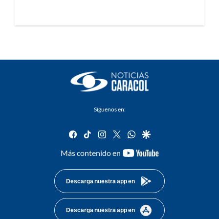
Síguenos en:
facebook
tiktok
instagram
twitter
whatsapp
google
youtube-
Más contenido en
footer
Descarga nuestra app en
Descarga nuestra app en