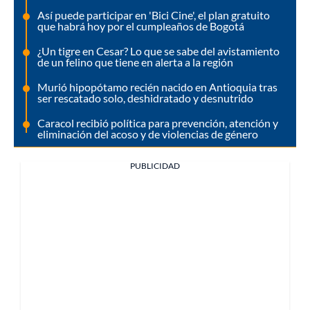
Así puede participar en 'Bici Cine', el plan gratuito
que habrá hoy por el cumpleaños de Bogotá
¿Un tigre en Cesar? Lo que se sabe del avistamiento
de un felino que tiene en alerta a la región
Murió hipopótamo recién nacido en Antioquia tras
ser rescatado solo, deshidratado y desnutrido
Caracol recibió política para prevención, atención y
eliminación del acoso y de violencias de género
PUBLICIDAD