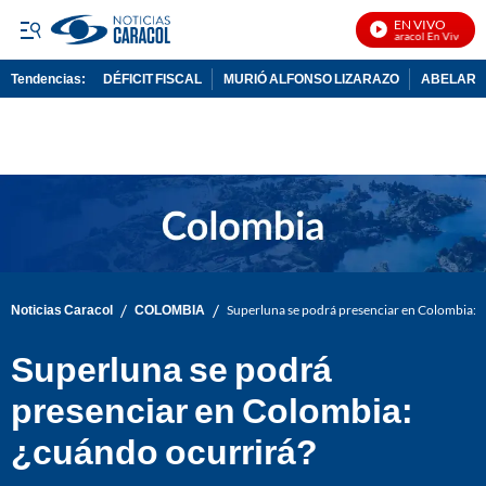
EN VIVO
Noticias Caracol En Vivo
Tendencias:
DÉFICIT FISCAL
MURIÓ ALFONSO LIZARAZO
ABELARDO
PUBLICIDAD
/
/
Noticias Caracol
COLOMBIA
Superluna se podrá presenciar en Colombia: 
Superluna se podrá
presenciar en Colombia:
¿cuándo ocurrirá?