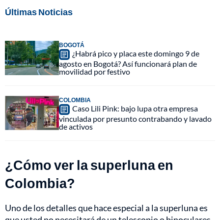
Últimas Noticias
BOGOTÁ
¿Habrá pico y placa este domingo 9 de
agosto en Bogotá? Así funcionará plan de
movilidad por festivo
COLOMBIA
Caso Lili Pink: bajo lupa otra empresa
vinculada por presunto contrabando y lavado
de activos
¿Cómo ver la superluna en
Colombia?
Uno de los detalles que hace especial a la superluna es
que usted no necesitará de un telescopio o binoculares