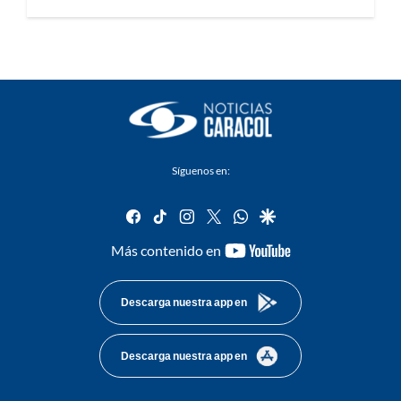
Síguenos en:
facebook
tiktok
instagram
twitter
whatsapp
google
youtube-
Más contenido en
footer
Descarga nuestra app en
Descarga nuestra app en