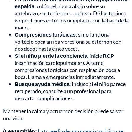
espalda
: colóquelo boca abajo sobre su
antebrazo, sosteniendo su cabeza. Dé hasta cinco
golpes firmes entre los omóplatos con la base de la
mano.
Compresiones torácicas
: si no funciona,
voltéelo boca arriba y presiona su esternón con
dos dedos hasta cinco veces.
Si el niño pierde la conciencia
, inicie
RCP
(reanimación cardiopulmonar). Alterne
compresiones torácicas con respiración boca a
boca. Llame a emergencias inmediatamente.
Busque ayuda médica
: incluso si el niño parece
recuperado, consulte a un profesional para
descartar complicaciones.
Mantener la calma y actuar con decisión puede salvar
una vida.
(Lea también:
La tragedia de una mamá y su hijo que