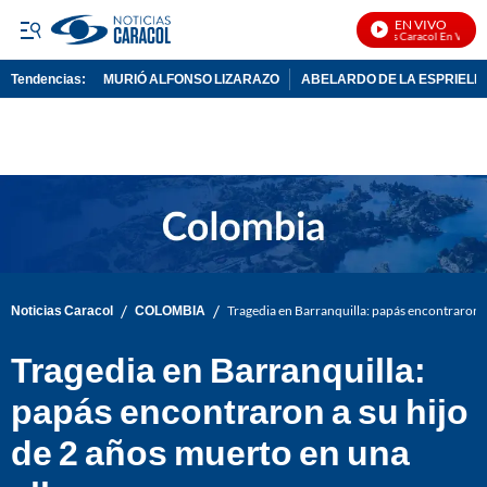
EN VIVO
Noticias Caracol En Vivo
Tendencias:
MURIÓ ALFONSO LIZARAZO
ABELARDO DE LA ESPRIELL
PUBLICIDAD
/
/
Noticias Caracol
COLOMBIA
Tragedia en Barranquilla: papás encontraron a
Tragedia en Barranquilla:
papás encontraron a su hijo
de 2 años muerto en una