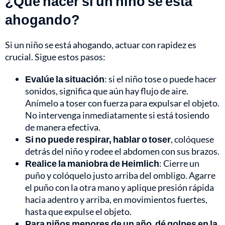
¿Qué hacer si un niño se está
ahogando?
Si un niño se está ahogando, actuar con rapidez es
crucial. Sigue estos pasos:
Evalúe la situación
: si el niño tose o puede hacer
sonidos, significa que aún hay flujo de aire.
Anímelo a toser con fuerza para expulsar el objeto.
No intervenga inmediatamente si está tosiendo
de manera efectiva.
Si no puede respirar, hablar o toser
, colóquese
detrás del niño y rodee el abdomen con sus brazos.
Realice la
maniobra de Heimlich
: Cierre un
puño y colóquelo justo arriba del ombligo. Agarre
el puño con la otra mano y aplique presión rápida
hacia adentro y arriba, en movimientos fuertes,
hasta que expulse el objeto.
Para niños menores de un año
,
dé golpes en la