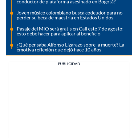
conductor de plataforma asesinado en Bogotá?
Joven músico colombiano busca codeudor para no
perder su beca de maestría en Estados Unidos
Pasaje del MIO será gratis en Cali este 7 de agosto:
esto debe hacer para aplicar al beneficio
¿Qué pensaba Alfonso Lizarazo sobre la muerte? La
emotiva reflexión que dejó hace 10 años
PUBLICIDAD