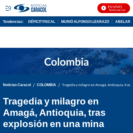
EN VIVO
Noticias Caracol E
Tendencias:
DÉFICIT FISCAL
MURIÓ ALFONSO LIZARAZO
ABELARDO
PUBLICIDAD
/
/
Noticias Caracol
COLOMBIA
Tragedia y milagro en Amagá, Antioquia, tras 
Tragedia y milagro en
Amagá, Antioquia, tras
explosión en una mina