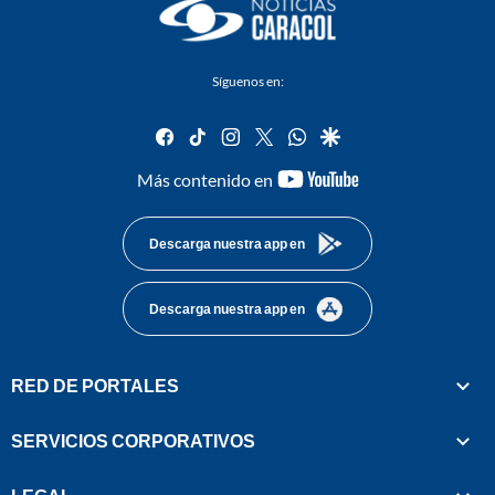
Síguenos en:
facebook
tiktok
instagram
twitter
whatsapp
google
youtube-
Más contenido en
footer
Descarga nuestra app en
Descarga nuestra app en
RED DE PORTALES
SERVICIOS CORPORATIVOS