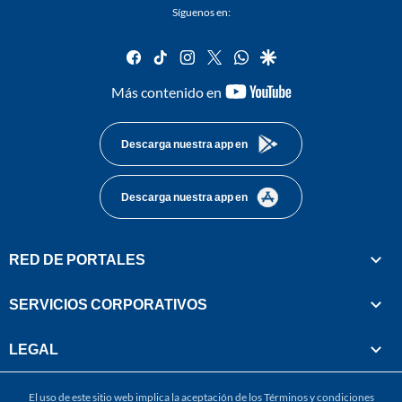
Síguenos en:
facebook
tiktok
instagram
twitter
whatsapp
google
youtube-
Más contenido en
footer
Descarga nuestra app en
Descarga nuestra app en
RED DE PORTALES
SERVICIOS CORPORATIVOS
LEGAL
El uso de este sitio web implica la aceptación de los
Términos y condiciones