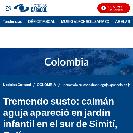
EN VIVO
Noticias Caracol En Vivo
Tendencias:
DÉFICIT FISCAL
MURIÓ ALFONSO LIZARAZO
ABELARDO
PUBLICIDAD
/
/
Noticias Caracol
COLOMBIA
Tremendo susto: caimán aguja apareció en jardín
Tremendo susto: caimán
aguja apareció en jardín
infantil en el sur de Simití,