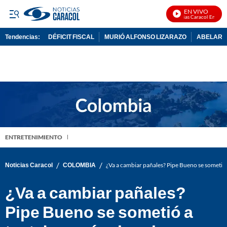
EN VIVO
Noticias Caracol En Vivo
Tendencias:
DÉFICIT FISCAL
MURIÓ ALFONSO LIZARAZO
ABELARDO
PUBLICIDAD
ENTRETENIMIENTO
/
/
Noticias Caracol
COLOMBIA
¿Va a cambiar pañales? Pipe Bueno se sometió a
¿Va a cambiar pañales?
Pipe Bueno se sometió a