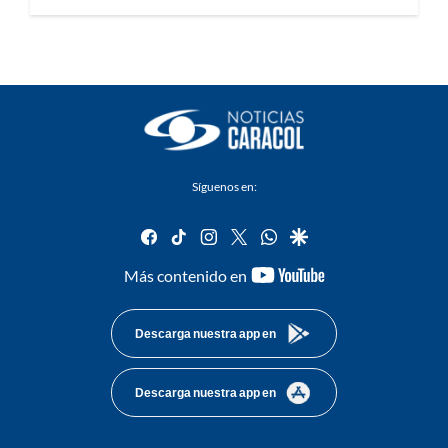
Síguenos en:
facebook
tiktok
instagram
twitter
whatsapp
google
youtube-
Más contenido en
footer
Descarga nuestra app en
Descarga nuestra app en