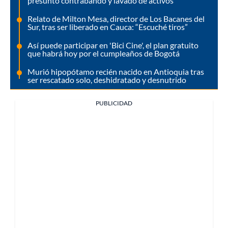
presunto contrabando y lavado de activos
Relato de Milton Mesa, director de Los Bacanes del
Sur, tras ser liberado en Cauca: “Escuché tiros”
Así puede participar en 'Bici Cine', el plan gratuito
que habrá hoy por el cumpleaños de Bogotá
Murió hipopótamo recién nacido en Antioquia tras
ser rescatado solo, deshidratado y desnutrido
PUBLICIDAD