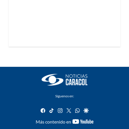
Síguenos en:
facebook
tiktok
instagram
twitter
whatsapp
google
youtube-
Más contenido en
footer