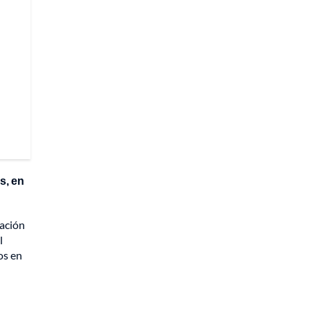
s, en
cación
l
os en