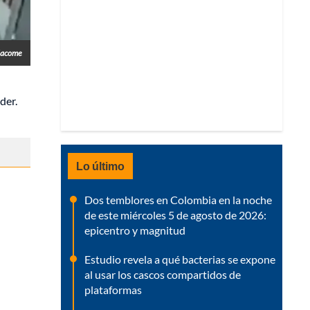
jacome
der.
Lo último
Dos temblores en Colombia en la noche
de este miércoles 5 de agosto de 2026:
epicentro y magnitud
Estudio revela a qué bacterias se expone
al usar los cascos compartidos de
plataformas