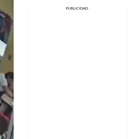
PUBLICIDAD
Facebook
X
Whatsapp
Copiar enlace
Telegram
LinkedIn