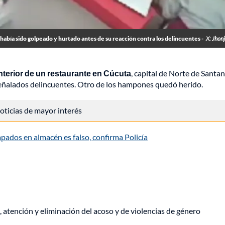
 había sido golpeado y hurtado antes de su reacción contra los delincuentes -
X: Jhon
interior de un restaurante en Cúcuta
, capital de Norte de Santan
 señalados delincuentes. Otro de los hampones quedó herido.
 noticias de mayor interés
pados en almacén es falso, confirma Policía
, atención y eliminación del acoso y de violencias de género