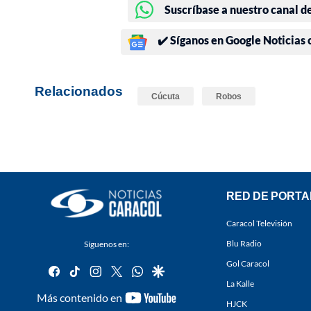
Suscríbase a nuestro canal d
✔️ Síganos en Google Noticias
Relacionados
Cúcuta
Robos
RED DE PORTA
Caracol Televisión
Blu Radio
Síguenos en:
Gol Caracol
facebook
tiktok
instagram
twitter
whatsapp
google
La Kalle
youtube-
Más contenido en
HJCK
footer