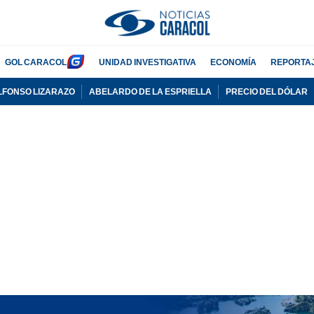
GOL CARACOL
UNIDAD INVESTIGATIVA
ECONOMÍA
REPORTA
LFONSO LIZARAZO
ABELARDO DE LA ESPRIELLA
PRECIO DEL DÓLAR
PUBLICIDAD