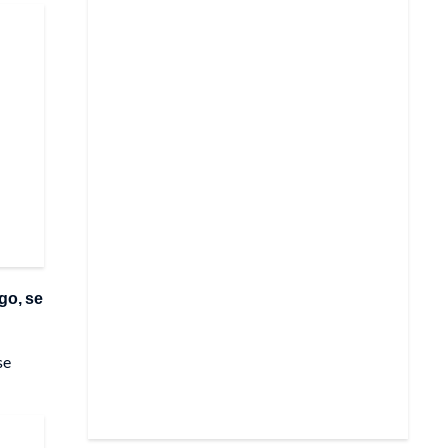
go, se
se