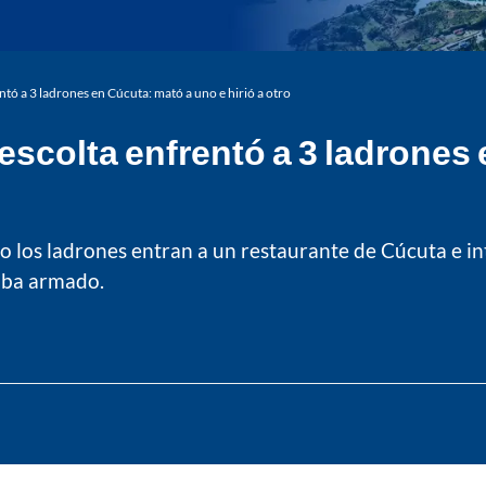
tó a 3 ladrones en Cúcuta: mató a uno e hirió a otro
scolta enfrentó a 3 ladrones 
los ladrones entran a un restaurante de Cúcuta e int
taba armado.