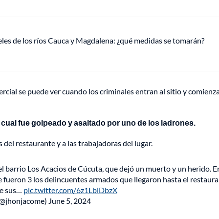
veles de los ríos Cauca y Magdalena: ¿qué medidas se tomarán?
cial se puede ver cuando los criminales entran al sitio y comienz
l cual fue golpeado y asaltado por uno de los ladrones.
del restaurante y a las trabajadoras del lugar.
el barrio Los Acacios de Cúcuta, que dejó un muerto y un herido. E
e fueron 3 los delincuentes armados que llegaron hasta el restaur
de sus…
pic.twitter.com/6z1LblDbzX
(@jhonjacome)
June 5, 2024