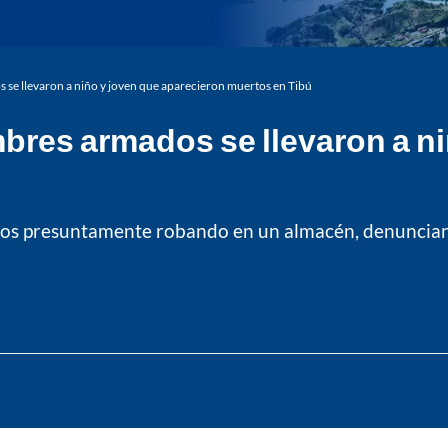
e llevaron a niño y joven que aparecieron muertos en Tibú
res armados se llevaron a ni
los presuntamente robando en un almacén, denuncian 