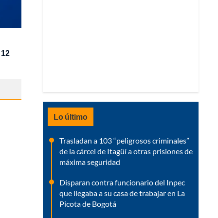
 12
Lo último
Trasladan a 103 “peligrosos criminales”
de la cárcel de Itagüí a otras prisiones de
máxima seguridad
Disparan contra funcionario del Inpec
que llegaba a su casa de trabajar en La
Picota de Bogotá