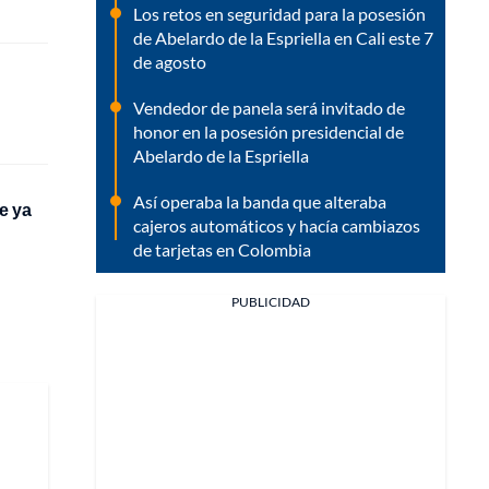
Los retos en seguridad para la posesión
de Abelardo de la Espriella en Cali este 7
de agosto
Vendedor de panela será invitado de
honor en la posesión presidencial de
Abelardo de la Espriella
Así operaba la banda que alteraba
e ya
cajeros automáticos y hacía cambiazos
de tarjetas en Colombia
PUBLICIDAD