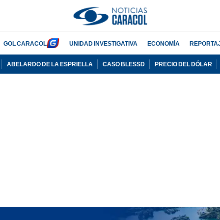
GOL CARACOL
UNIDAD INVESTIGATIVA
ECONOMÍA
REPORTA
ABELARDO DE LA ESPRIELLA
CASO BLESSD
PRECIO DEL DÓLAR
PUBLICIDAD