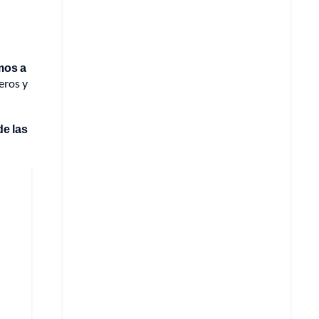
mos a
eros y
de las