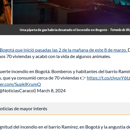
Una pipeta de gas habría desatado el incendio en Bogotá -
Tomada de Bl
Bogotá que inició pasadas las 2 de la mañana de este 8 de marzo.
s 70 viviendas y acabó con la vida de algunos animales.
fuerte incendio en Bogotá. Bomberos y habitantes del barrio Ramír
mas, que ya consumió cerca de 70 viviendas 👉
https://t.co/clyuvY6t
tter.com/SupklKrumQ
(@NoticiasCaracol)
March 8, 2024
 noticias de mayor interés
tud del incendio en el barrio Ramírez, en Bogotá y la angustia de