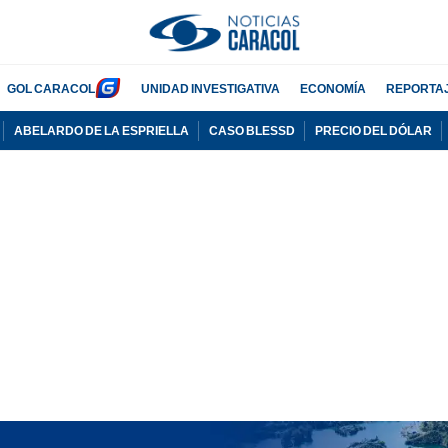
GOL CARACOL
UNIDAD INVESTIGATIVA
ECONOMÍA
REPORTA
ABELARDO DE LA ESPRIELLA
CASO BLESSD
PRECIO DEL DÓLAR
PUBLICIDAD