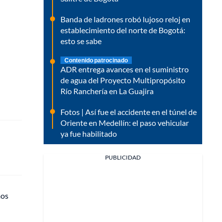
Banda de ladrones robó lujoso reloj en
establecimiento del norte de Bogotá:
esto se sabe
Contenido patrocinado
ADR entrega avances en el suministro
de agua del Proyecto Multipropósito
Río Ranchería en La Guajira
Fotos | Así fue el accidente en el túnel de
Oriente en Medellín: el paso vehicular
ya fue habilitado
PUBLICIDAD
mos