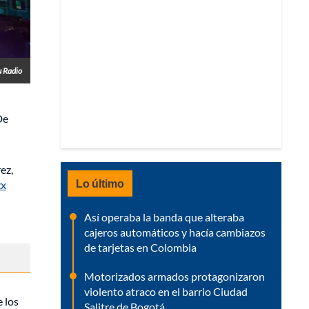
u Radio
De
ez,
Lo último
zx
Así operaba la banda que alteraba
cajeros automáticos y hacía cambiazos
de tarjetas en Colombia
Motorizados armados protagonizaron
violento atraco en el barrio Ciudad
 los
Salitre de Bogotá