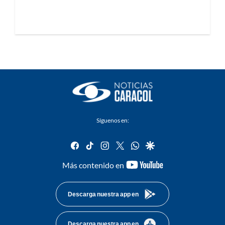
Síguenos en:
facebook
tiktok
instagram
twitter
whatsapp
google
youtube-
Más contenido en
footer
Descarga nuestra app en
Descarga nuestra app en