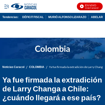
EN VIVO
Noticias Caracol En Viv
Tendencias:
DÉFICIT FISCAL
MURIÓ ALFONSO LIZARAZO
ABELARDO
PUBLICIDAD
/
/
Noticias Caracol
COLOMBIA
Ya fue firmada la extradición de Larry Changa a
Ya fue firmada la extradición
de Larry Changa a Chile:
¿cuándo llegará a ese país?