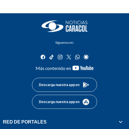
Síguenos en:
facebook
tiktok
instagram
twitter
whatsapp
google
youtube-
Más contenido en
footer
Descarga nuestra app en
Descarga nuestra app en
RED DE PORTALES