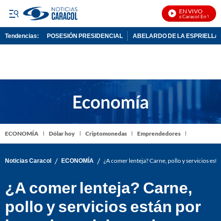
EN VIVO
Noticias Caracol En Vivo
Tendencias:
POSESIÓN PRESIDENCIAL
ABELARDO DE LA ESPRIELLA
PUBLICIDAD
ECONOMÍA
Dólar hoy
Criptomonedas
Emprendedores
/
/
Noticias Caracol
ECONOMÍA
¿A comer lenteja? Carne, pollo y servicios está
¿A comer lenteja? Carne,
pollo y servicios están por