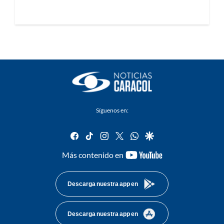
Síguenos en:
facebook
tiktok
instagram
twitter
whatsapp
google
youtube-
Más contenido en
footer
Descarga nuestra app en
Descarga nuestra app en