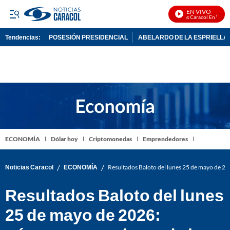
EN VIVO
Noticias Caracol En Vivo
Tendencias:
POSESIÓN PRESIDENCIAL
ABELARDO DE LA ESPRIELLA
PUBLICIDAD
ECONOMÍA
Dólar hoy
Criptomonedas
Emprendedores
/
/
Noticias Caracol
ECONOMÍA
Resultados Baloto del lunes 25 de mayo de 2
Resultados Baloto del lunes
25 de mayo de 2026: