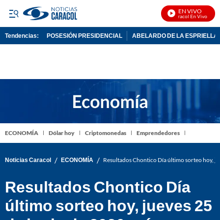
EN VIVO
Noticias Caracol En Vivo
Tendencias:
POSESIÓN PRESIDENCIAL
ABELARDO DE LA ESPRIELLA
PUBLICIDAD
ECONOMÍA
Dólar hoy
Criptomonedas
Emprendedores
/
/
Noticias Caracol
ECONOMÍA
Resultados Chontico Día último sorteo hoy, j
Resultados Chontico Día
último sorteo hoy, jueves 25