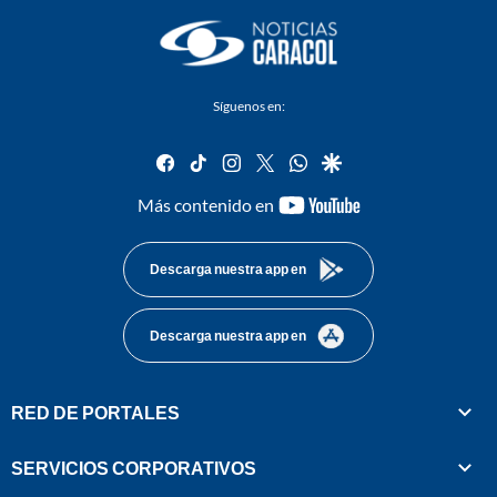
Síguenos en:
facebook
tiktok
instagram
twitter
whatsapp
google
youtube-
Más contenido en
footer
Descarga nuestra app en
Descarga nuestra app en
RED DE PORTALES
SERVICIOS CORPORATIVOS