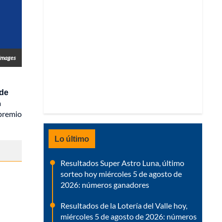
 Images
 de
a
 premio
Lo último
Resultados Super Astro Luna, último
sorteo hoy miércoles 5 de agosto de
2026: números ganadores
Resultados de la Lotería del Valle hoy,
miércoles 5 de agosto de 2026: números