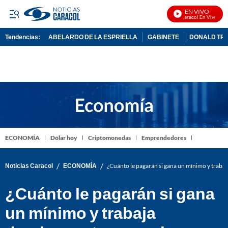
EN VIVO
Noticias Caracol En Vivo
Tendencias:
ABELARDO DE LA ESPRIELLA
GABINETE
DONALD TR
PUBLICIDAD
ECONOMÍA
Dólar hoy
Criptomonedas
Emprendedores
/
/
Noticias Caracol
ECONOMÍA
¿Cuánto le pagarán si gana un mínimo y traba
¿Cuánto le pagarán si gana
un mínimo y trabaja