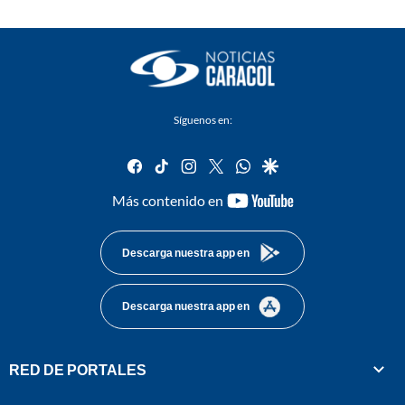
Síguenos en:
facebook
tiktok
instagram
twitter
whatsapp
google
youtube-
Más contenido en
footer
Descarga nuestra app en
Descarga nuestra app en
RED DE PORTALES