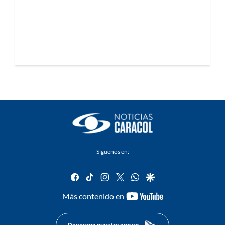
Síguenos en:
facebook
tiktok
instagram
twitter
whatsapp
google
youtube-
Más contenido en
footer