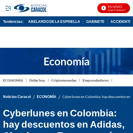
EN VIVO
Noticias Caracol En Viv
Tendencias:
ABELARDO DE LA ESPRIELLA
GABINETE
ACCIDENTE 
PUBLICIDAD
ECONOMÍA
Dólar hoy
Criptomonedas
Emprendedores
/
/
Noticias Caracol
ECONOMÍA
Cyberlunes en Colombia: hay descuentos en 
Cyberlunes en Colombia:
hay descuentos en Adidas,