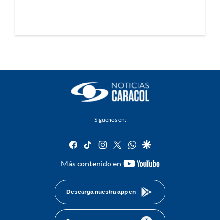
Síguenos en:
facebook
tiktok
instagram
twitter
whatsapp
google
youtube-
Más contenido en
footer
Descarga nuestra app en