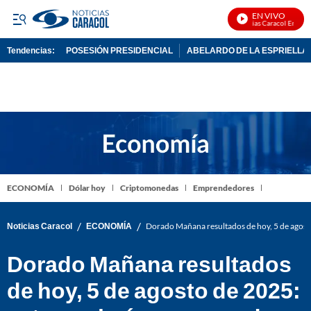
EN VIVO
Noticias Caracol En Vivo
Tendencias:
POSESIÓN PRESIDENCIAL
ABELARDO DE LA ESPRIELLA
PUBLICIDAD
ECONOMÍA
Dólar hoy
Criptomonedas
Emprendedores
/
/
Noticias Caracol
ECONOMÍA
Dorado Mañana resultados de hoy, 5 de agost
Dorado Mañana resultados
de hoy, 5 de agosto de 2025: