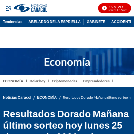
EN VIVO
Noticias Caracol En Vivo
Tendencias:
ABELARDO DE LA ESPRIELLA
GABINETE
ACCIDENTE 
PUBLICIDAD
ECONOMÍA
Dólar hoy
Criptomonedas
Emprendedores
/
/
Noticias Caracol
ECONOMÍA
Resultados Dorado Mañana último sorteo hoy
Resultados Dorado Mañana
último sorteo hoy lunes 25