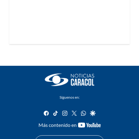
Síguenos en:
facebook
tiktok
instagram
twitter
whatsapp
google
youtube-
Más contenido en
footer