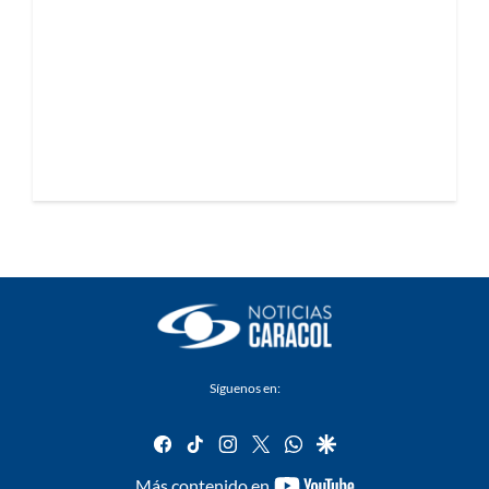
Síguenos en:
facebook
tiktok
instagram
twitter
whatsapp
google
youtube-
Más contenido en