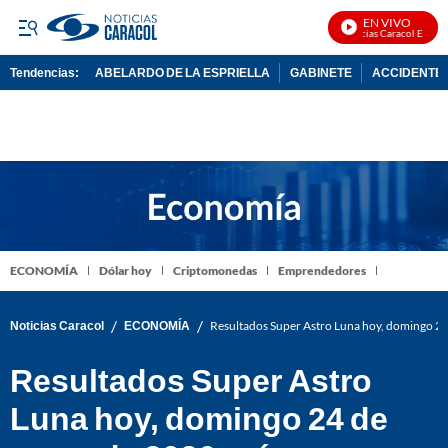
EN VIVO
Noticias Caracol En Vivo
Tendencias:
ABELARDO DE LA ESPRIELLA
GABINETE
ACCIDENTE 
PUBLICIDAD
ECONOMÍA
Dólar hoy
Criptomonedas
Emprendedores
/
/
Noticias Caracol
ECONOMÍA
Resultados Super Astro Luna hoy, domingo 2
Resultados Super Astro
Luna hoy, domingo 24 de