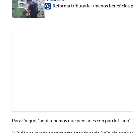
Reforma tributaria: ¿menos beneficios 
Para Duque, “aquí tenemos que pensar es con patriotismo”.
“¿Quién se puede oponer esta agenda social? ¿Quién se pued