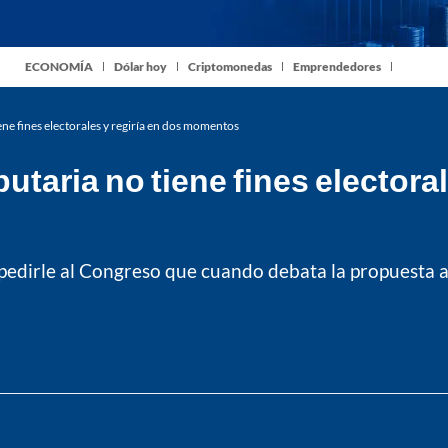
ECONOMÍA
Dólar hoy
Criptomonedas
Emprendedores
ne fines electorales y regiría en dos momentos
utaria no tiene fines electoral
 pedirle al Congreso que cuando debata la propuesta a