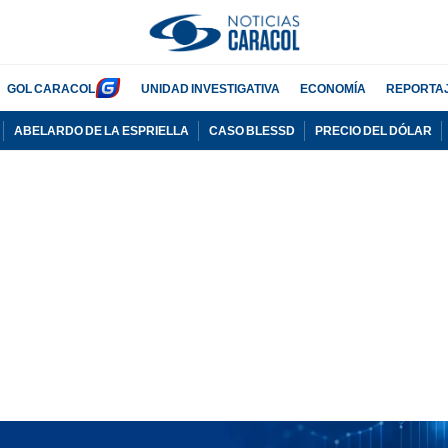
GOL CARACOL
UNIDAD INVESTIGATIVA
ECONOMÍA
REPORTA
ABELARDO DE LA ESPRIELLA
CASO BLESSD
PRECIO DEL DÓLAR
PUBLICIDAD