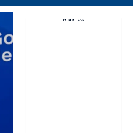
PUBLICIDAD
Facebook
X
Whatsapp
Copiar enlace
Telegram
LinkedIn