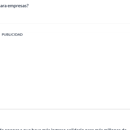
para empresas?
PUBLICIDAD
e oponer a que haya más ingreso solidario para más millones de