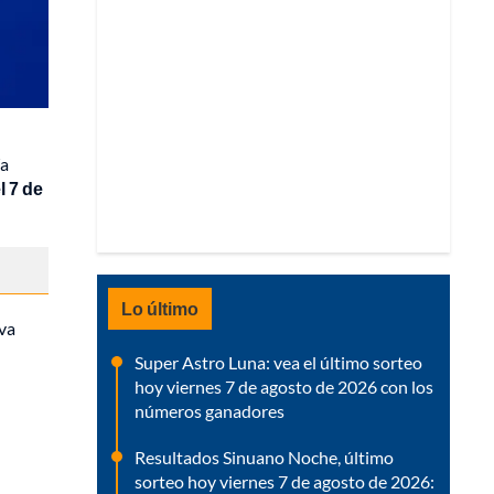
ía
l 7 de
Lo último
eva
Super Astro Luna: vea el último sorteo
hoy viernes 7 de agosto de 2026 con los
números ganadores
Resultados Sinuano Noche, último
sorteo hoy viernes 7 de agosto de 2026: