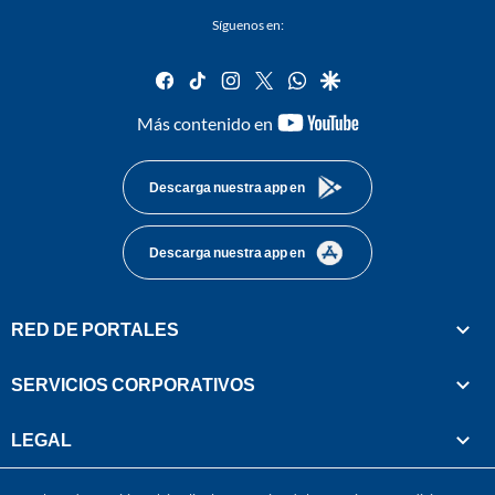
Síguenos en:
facebook
tiktok
instagram
twitter
whatsapp
google
youtube-
Más contenido en
footer
Descarga nuestra app en
Descarga nuestra app en
RED DE PORTALES
SERVICIOS CORPORATIVOS
LEGAL