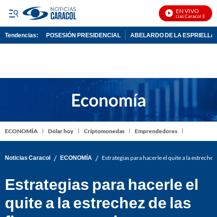
EN VIVO
Noticias Caracol En Vivo
Tendencias:
POSESIÓN PRESIDENCIAL
ABELARDO DE LA ESPRIELLA
PUBLICIDAD
ECONOMÍA
Dólar hoy
Criptomonedas
Emprendedores
/
/
Noticias Caracol
ECONOMÍA
Estrategias para hacerle el quite a la estrechez
Estrategias para hacerle el
quite a la estrechez de las