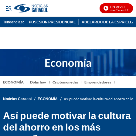
EN VIVO
Noticias Caracol En Vivo
Tendencias:
POSESIÓN PRESIDENCIAL
ABELARDO DE LA ESPRIELLA
PUBLICIDAD
ECONOMÍA
Dólar hoy
Criptomonedas
Emprendedores
/
/
Noticias Caracol
ECONOMÍA
Así puede motivar la cultura del ahorro en lo
Así puede motivar la cultura
del ahorro en los más