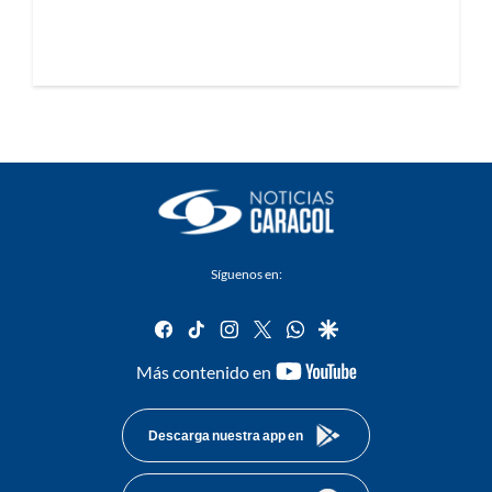
Síguenos en:
facebook
tiktok
instagram
twitter
whatsapp
google
youtube-
Más contenido en
footer
Descarga nuestra app en