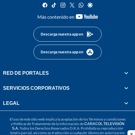
facebook
tiktok
instagram
twitter
whatsapp
google
youtube-
Más contenido en
footer
Descarga nuestra app en
Descarga nuestra app en
RED DE PORTALES
SERVICIOS CORPORATIVOS
LEGAL
El uso de este sitio web implica la aceptación de los
Términos y condiciones
y
Políticas de Tratamiento de la Información
de
CARACOL TELEVISIÓN
S.A.
Todos los Derechos Reservados D.R.A. Prohibida su reproducción
total o parcial, así como su traducción a cualquier idioma sin autorización