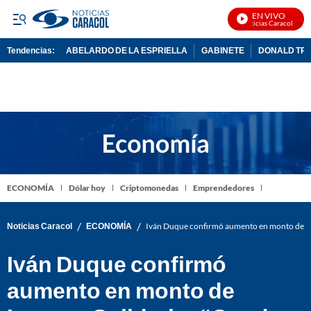
EN VIVO
Noticias Caracol En Vi
Tendencias:
ABELARDO DE LA ESPRIELLA
GABINETE
DONALD TR
PUBLICIDAD
ECONOMÍA
Dólar hoy
Criptomonedas
Emprendedores
/
/
Noticias Caracol
ECONOMÍA
Iván Duque confirmó aumento en monto de Ing
Iván Duque confirmó
aumento en monto de