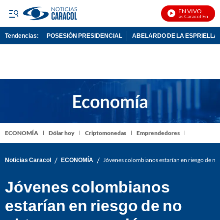
EN VIVO
Noticias Caracol En Vivo
Tendencias:
POSESIÓN PRESIDENCIAL
ABELARDO DE LA ESPRIELLA
PUBLICIDAD
ECONOMÍA
Dólar hoy
Criptomonedas
Emprendedores
/
/
Noticias Caracol
ECONOMÍA
Jóvenes colombianos estarían en riesgo de no
Jóvenes colombianos
estarían en riesgo de no