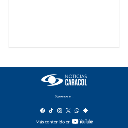
Síguenos en:
facebook
tiktok
instagram
twitter
whatsapp
google
youtube-
Más contenido en
footer