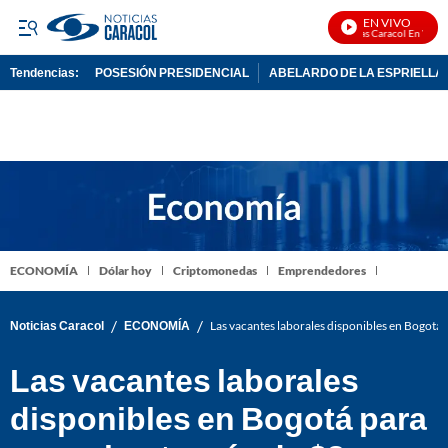
EN VIVO
Noticias Caracol En Vivo
Tendencias:
POSESIÓN PRESIDENCIAL
ABELARDO DE LA ESPRIELLA
PUBLICIDAD
ECONOMÍA
Dólar hoy
Criptomonedas
Emprendedores
/
/
Noticias Caracol
ECONOMÍA
Las vacantes laborales disponibles en Bogotá 
Las vacantes laborales
disponibles en Bogotá para