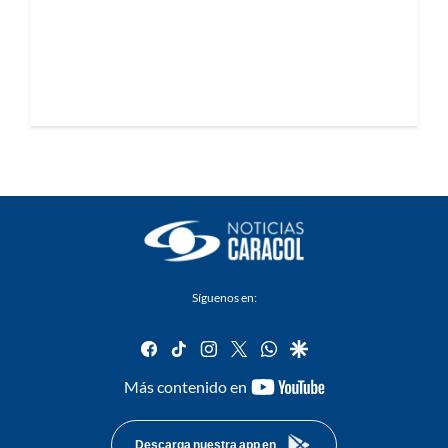
Síguenos en:
facebook
tiktok
instagram
twitter
whatsapp
google
youtube-
Más contenido en
footer
Descarga nuestra app en